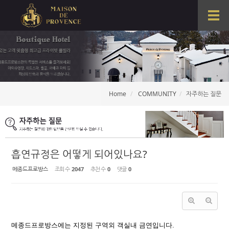
Sketchbook5, 스케치북5
T
Sketchbook5, 스케치북5
o
g
g
l
e
n
a
Home
COMMUNITY
자주하는 질문
v
i
g
a
t
i
흡연규정은 어떻게 되어있나요?
o
n
메종드프로방스
조회 수
2047
추천 수
0
댓글
0
메종드프로방스에는 지정된 구역외 객실내 금연입니다.