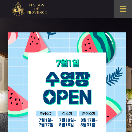
T
o
g
g
l
e
n
a
v
i
g
a
t
Antique Style
i
o
고풍스러운 소재들로 채워진 공간
n