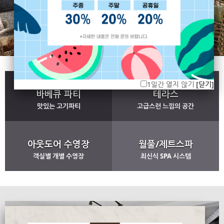
1일간 열지 않기
[닫기]
바베큐 파티
테라스
맛있는 고기파티
고급스런 느낌의 공간
아웃도어 수영장
월풀/제트스파
객실별 개별 수영장
최신식 SPA 시스템