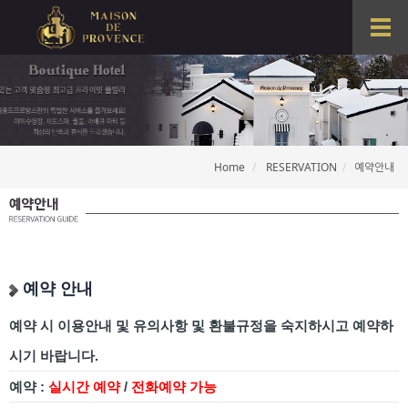
T
o
g
g
l
e
n
a
Home
RESERVATION
예약안내
v
i
g
a
t
i
o
예약 안내
n
예약 시 이용안내 및 유의사항 및 환불규정을 숙지하시고 예약하
시기 바랍니다.
예약 :
실시간 예약
/
전화예약 가능