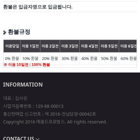
환불은 입금자명으로 입금됩니다.
환불규정
이용당일
이용 1일전
이용 2일전
이용 3일전
이용 4일전
이용 5일전
이용 6일전
0% 환불
10% 환불
20% 환불
30% 환불
40% 환불
50% 환불
60% 환불
※ 이용 10일전 : 100% 환불
INFORMATION
대표 : 김서린
사업자등록번호 : 129-88-00013
통신판매업 신고번호 : 제 2016-전남담양-00042호
Copyright 2016 메종드프로방스. All rights reserved.
CONTACT US