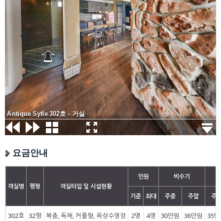
요금안내
인원
비수기
객실명
평형
객실타입 및 시설현황
기준
최대
주중
주말
주
302호
32평
복층, 독채, 커플형, 옥상수영장
2명
4명
30만원
36만원
35