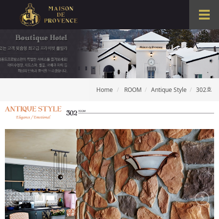
T
o
g
g
l
e
n
a
Home
ROOM
Antique Style
302호
v
i
g
a
t
i
o
n