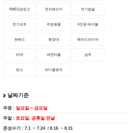
SMEG냉장고
전자레인지
전기밥솥
전기포트
주방용품
6인용 테이블
썬베드
화장대
헤어드라이어
비데
세면타올
샴푸
린스
바디클렌저
날짜기준
주중 :
일요일 ~ 금요일
주말 :
토요일, 공휴일 전날
준성수기 : 7.1 ~ 7.24 / 8.16 ~ 8.31