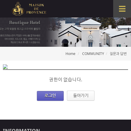
T
o
g
g
l
e
n
a
Home
COMMUNITY
질문과 답변
v
i
g
a
t
권한이 없습니다.
i
o
로그인
돌아가기
n
INFORMATION