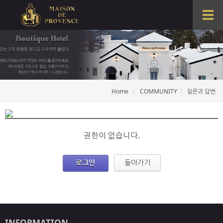
T
o
g
g
l
e
n
a
Home
COMMUNITY
질문과 답변
v
i
g
a
t
권한이 없습니다.
i
o
로그인
돌아가기
n
INFORMATION