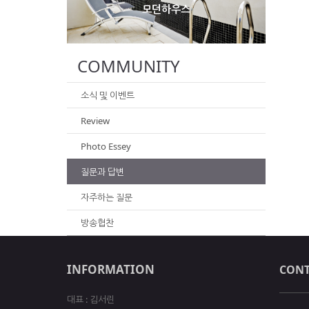
모던하우스
COMMUNITY
소식 및 이벤트
Review
Photo Essey
질문과 답변
자주하는 질문
방송협찬
INFORMATION
CONT
대표 : 김서린