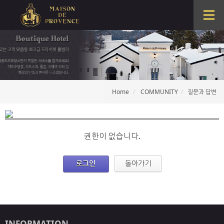
T
o
g
g
l
e
n
a
Home
COMMUNITY
질문과 답변
v
i
g
a
t
권한이 없습니다.
i
o
로그인
돌아가기
n
INFORMATION